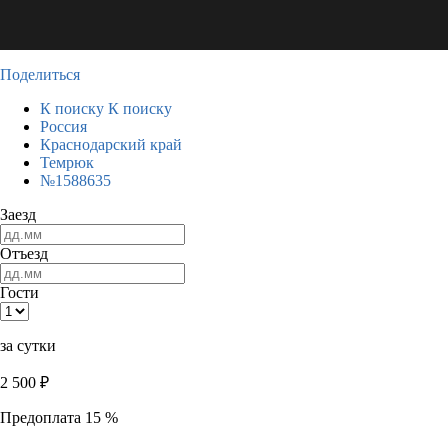
Поделиться
К поиску
К поиску
Россия
Краснодарский край
Темрюк
№1588635
Заезд
Отъезд
Гости
за сутки
2 500
₽
Предоплата 15 %