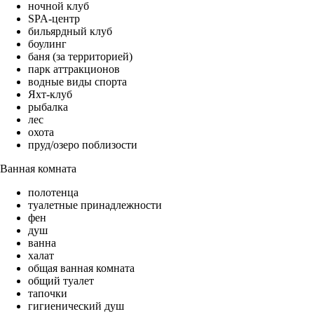
ночной клуб
SPA-центр
бильярдный клуб
боулинг
баня (за территорией)
парк аттракционов
водные виды спорта
Яхт-клуб
рыбалка
лес
охота
пруд/озеро поблизости
Ванная комната
полотенца
туалетные принадлежности
фен
душ
ванна
халат
общая ванная комната
общий туалет
тапочки
гигиенический душ