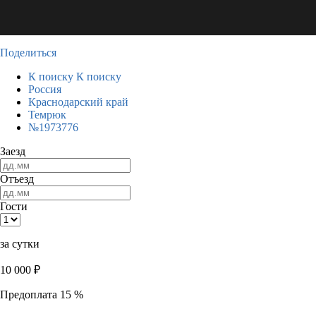
Поделиться
К поиску
К поиску
Россия
Краснодарский край
Темрюк
№1973776
Заезд
Отъезд
Гости
за сутки
10 000
₽
Предоплата 15 %