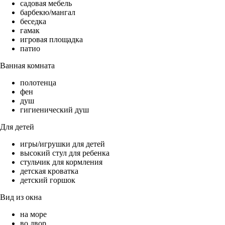
садовая мебель
барбекю/мангал
беседка
гамак
игровая площадка
патио
Ванная комната
полотенца
фен
душ
гигиенический душ
Для детей
игры/игрушки для детей
высокий стул для ребенка
стульчик для кормления
детская кроватка
детский горшок
Вид из окна
на море
во двор