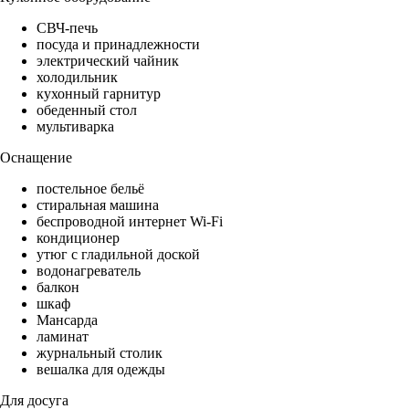
СВЧ-печь
посуда и принадлежности
электрический чайник
холодильник
кухонный гарнитур
обеденный стол
мультиварка
Оснащение
постельное бельё
стиральная машина
беспроводной интернет Wi-Fi
кондиционер
утюг с гладильной доской
водонагреватель
балкон
шкаф
Мансарда
ламинат
журнальный столик
вешалка для одежды
Для досуга