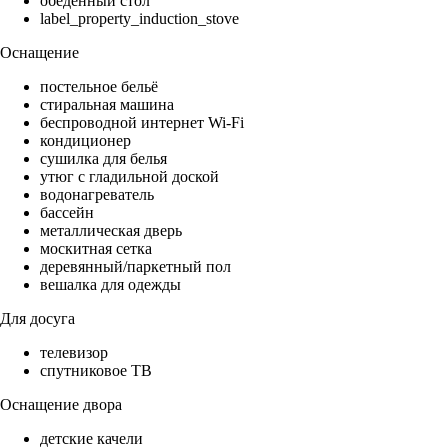
обеденный стол
label_property_induction_stove
Оснащение
постельное бельё
стиральная машина
беспроводной интернет Wi-Fi
кондиционер
сушилка для белья
утюг с гладильной доской
водонагреватель
бассейн
металлическая дверь
москитная сетка
деревянный/паркетный пол
вешалка для одежды
Для досуга
телевизор
спутниковое ТВ
Оснащение двора
детские качели