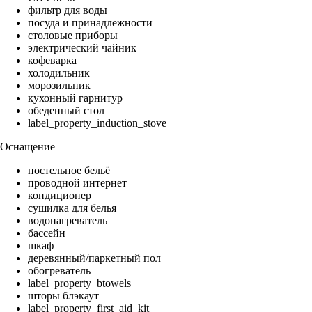
фильтр для воды
посуда и принадлежности
столовые приборы
электрический чайник
кофеварка
холодильник
морозильник
кухонный гарнитур
обеденный стол
label_property_induction_stove
Оснащение
постельное бельё
проводной интернет
кондиционер
сушилка для белья
водонагреватель
бассейн
шкаф
деревянный/паркетный пол
обогреватель
label_property_btowels
шторы блэкаут
label_property_first_aid_kit