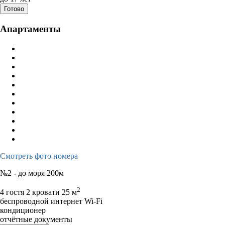
Готово
пн
вт
ср
чт
пт
сб
вс
пн
вт
ср
ч
Апартаменты
1
2
1
2
3
3
4
5
6
7
8
9
7
8
9
1
10
11
12
13
14
15
16
14
15
16
1
17
18
19
20
21
22
23
21
22
23
2
24
25
26
27
28
29
30
28
29
30
31
Смотреть фото номера
№2 - до моря 200м
2
4 гостя
2 кровати
25 м
беспроводной интернет Wi-Fi
кондиционер
отчётные документы