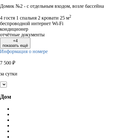
Домик №2 - с отдельным входом, возле бассейна
2
4 гостя
1 спальня 2 кровати
25 м
беспроводной интернет Wi-Fi
кондиционер
отчётные документы
+4
показать ещё
Информация о номере
7 500
₽
за сутки
Дом