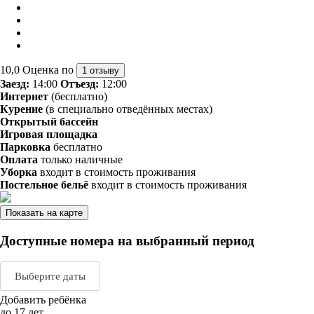
10,0
Оценка по
1 отзыву
Заезд:
14:00
Отъезд:
12:00
Интернет
(бесплатно)
Курение
(в специально отведённых местах)
Открытый бассейн
Игровая площадка
Парковка
бесплатно
Оплата
только наличные
Уборка
входит в стоимость проживания
Постельное бельё
входит в стоимость проживания
Показать на карте
Доступные номера на выбранный период
Выберите даты
Добавить ребёнка
Август 2026
Сентяб
до 17 лет