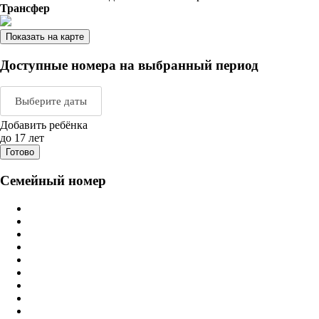
Трансфер
Показать на карте
Доступные номера на выбранный период
Выберите даты
Добавить ребёнка
Август 2026
Сентяб
до 17 лет
Готово
пн
вт
ср
чт
пт
сб
вс
пн
вт
ср
ч
Семейный номер
1
2
1
2
3
3
4
5
6
7
8
9
7
8
9
1
10
11
12
13
14
15
16
14
15
16
1
17
18
19
20
21
22
23
21
22
23
2
24
25
26
27
28
29
30
28
29
30
31