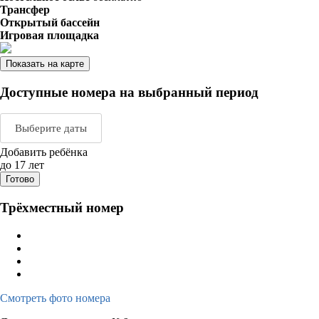
Трансфер
Открытый бассейн
Игровая площадка
Показать на карте
Доступные номера на выбранный период
Выберите даты
Добавить ребёнка
Август 2026
Сентяб
до 17 лет
Готово
пн
вт
ср
чт
пт
сб
вс
пн
вт
ср
ч
Трёхместный номер
1
2
1
2
3
3
4
5
6
7
8
9
7
8
9
1
10
11
12
13
14
15
16
14
15
16
1
17
18
19
20
21
22
23
21
22
23
2
Смотреть фото номера
24
25
26
27
28
29
30
28
29
30