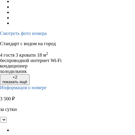
3
4
5
6
7
8
9
7
8
9
1
10
11
12
13
14
15
16
14
15
16
1
17
18
19
20
21
22
23
21
22
23
2
Смотреть фото номера
24
25
26
27
28
29
30
28
29
30
Стандарт с видом на город
31
2
4 гостя
3 кровати
18 м
беспроводной интернет Wi-Fi
кондиционер
холодильник
+2
показать ещё
Информация о номере
3 500
₽
за сутки