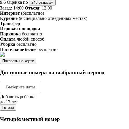
9,6
Оценка по
248 отзывам
Заезд:
14:00
Отъезд:
12:00
Интернет
(бесплатно)
Курение
(в специально отведённых местах)
Трансфер
Игровая площадка
Парковка
бесплатно
Оплата
любой способ
Уборка
бесплатно
Постельное бельё
бесплатно
Показать на карте
Доступные номера на выбранный период
Выберите даты
Добавить ребёнка
Август 2026
Сентяб
до 17 лет
Готово
пн
вт
ср
чт
пт
сб
вс
пн
вт
ср
ч
Четырёхместный номер
1
2
1
2
3