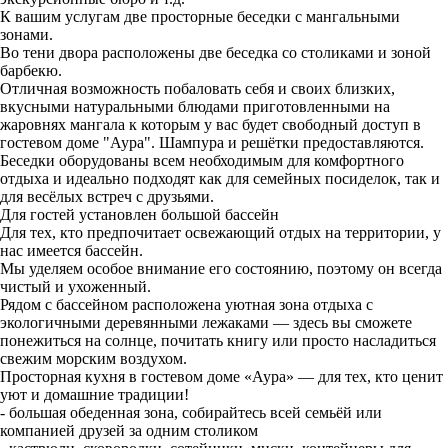
К вашим услугам две просторные беседки с мангальными
зонами.
Во тени двора расположены две беседка со столиками и зоной
барбекю.
Отличная возможность побаловать себя и своих близких,
вкусными натуральными блюдами приготовленными на
жаровнях мангала к которым у вас будет свободный доступ в
гостевом доме "Аура". Шампура и решётки предоставляются.
Беседки оборудованы всем необходимым для комфортного
отдыха и идеально подходят как для семейных посиделок, так и
для весёлых встреч с друзьями.
Для гостей установлен большой бассейн
Для тех, кто предпочитает освежающий отдых на территории, у
нас имеется бассейн.
Мы уделяем особое внимание его состоянию, поэтому он всегда
чистый и ухоженный.
Рядом с бассейном расположена уютная зона отдыха с
экологичными деревянными лежаками — здесь вы сможете
понежиться на солнце, почитать книгу или просто насладиться
свежим морским воздухом.
Просторная кухня в гостевом доме «Аура» — для тех, кто ценит
уют и домашние традиции!
- большая обеденная зона, собирайтесь всей семьёй или
компанией друзей за одним столиком