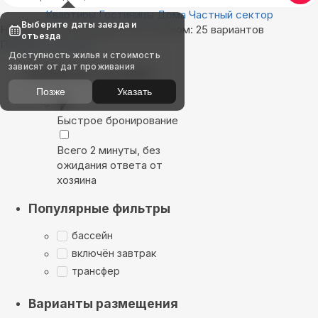
Квартиры
Гостиницы
Дома
Частный сектор
Выберите даты заезда и
Найдём, где остановиться в Сенном: 25 вариантов
отъезда
Показать на карте
Доступность жилья и стоимость
зависят от дат проживания
Выбирайте лучшее
Позже
Указать
Быстрое бронирование
Всего 2 минуты, без
ожидания ответа от
хозяина
Популярные фильтры
бассейн
включён завтрак
трансфер
Варианты размещения