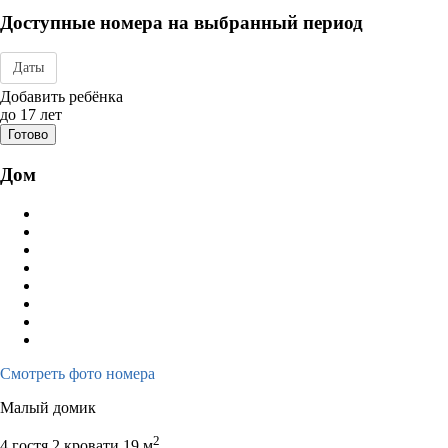
Доступные номера на выбранный период
Даты
Дата заезда - отъезда
Добавить ребёнка
до 17 лет
Готово
Дом
Смотреть фото номера
Малый домик
2
4 гостя
2 кровати
19 м