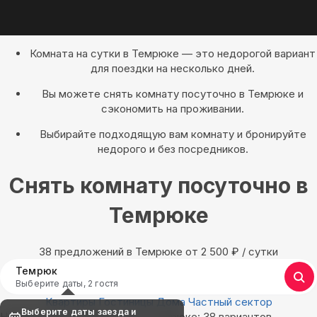
Комната на сутки в Темрюке — это недорогой вариант
для поездки на несколько дней.
Вы можете снять комнату посуточно в Темрюке и
сэкономить на проживании.
Выбирайте подходящую вам комнату и бронируйте
недорого и без посредников.
Снять комнату посуточно в
Темрюке
38 предложений в Темрюке oт 2 500
₽
/ сутки
Темрюк
Выберите даты, 2 гостя
Квартиры
Гостиницы
Дома
Частный сектор
Выберите даты заезда и
Найдём, где остановиться в Темрюке: 38 вариантов