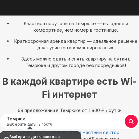
Квартира посуточно в Темрюке — выгоднее и
комфортнее, чем номер в гостинице.
Краткосрочная аренда квартир — идеальное решение
для туристов и командированных.
Здесь можно сдать и снять квартиру на сутки в
Темрюке и другом городе без посредников!
В каждой квартире есть Wi-
Fi интернет
68 предложений в Темрюке oт 1 800
₽
/ сутки
Темрюк
Выберите даты, 2 гостя
Квартиры
Гостиницы
Дома
Частный сектор
Выберите даты заезда и
Найдём, где остановиться в Темрюке: 68 вариантов